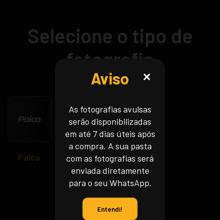
Selecione o tipo de
fotografia
Aviso
As fotografias avulsas
serão disponibilizadas
em até 7 dias úteis após
a compra. A sua pasta
Palco
Backstage
Melhores
com as fotografias será
do
enviada diretamente
Ano
para o seu WhatsApp.
Entendi!