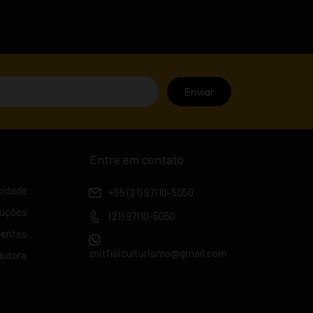
assim que receber o link.
 fazer uma nova compra.
Entre em contato
acidade
+55 (21) 97110-5050
luções
(21) 97110-5050
uentes
znitfisiculturismo@gmail.com
dutora