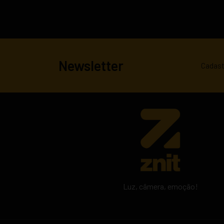
cadastrado. Portanto, tenha bast
Seus produtos (fotos e vídeos) fi
Após o período de 90 dias, as fot
Newsletter
Cadast
Luz, câmera, emoção!