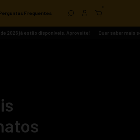
0
Perguntas Frequentes
já estão disponíveis. Aproveite!
Quer saber mais sobre co
is
natos