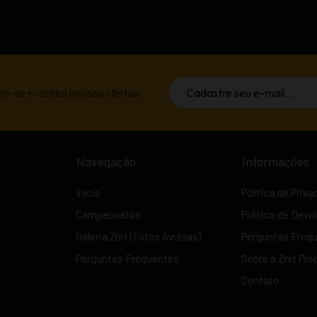
ante atenção ao preencher seus dados no momento do cadastro.
carão armazenados em nossa nuvem por até 90 dias. Faça o download 
os não serão mais armazenadas. Após este período será necessário
re-se e receba nossas ofertas.
Navegação
Informações
Início
Política de Priv
Campeonatos
Política de Devo
Galeria Znit (Fotos Avulsas)
Perguntas Freq
Perguntas Frequentes
Sobre a Znit Pro
Contato