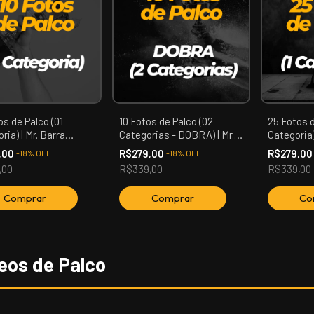
os de Palco (01
10 Fotos de Palco (02
25 Fotos d
ria) | Mr. Barra
Categorias - DOBRA) | Mr.
Categoria)
a
Barra Mansa
Mansa
,00
R$279,00
R$279,0
-
18
%
OFF
-
18
%
OFF
,00
R$339,00
R$339,00
eos de Palco