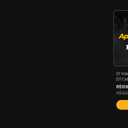
01 Ví
(01 Ca
Mans
R$10
R$129