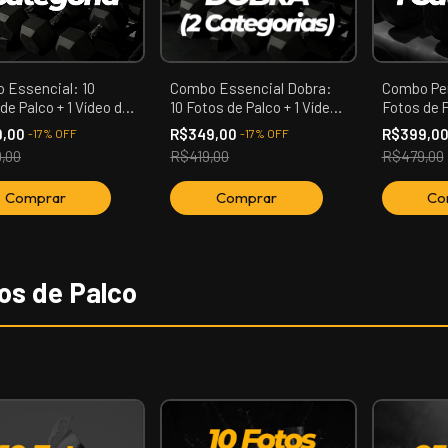
 Essencial: 10
Combo Essencial Dobra:
Combo Pe
de Palco + 1 Vídeo de
10 Fotos de Palco + 1 Vídeo
Fotos de P
entação (01
de Apresentação (02
(Apresent
9,00
R$349,00
R$399,0
-
17
%
OFF
-
17
%
OFF
ria)
Categoria)
Premiação)
,00
R$419,00
R$479,00
os de Palco