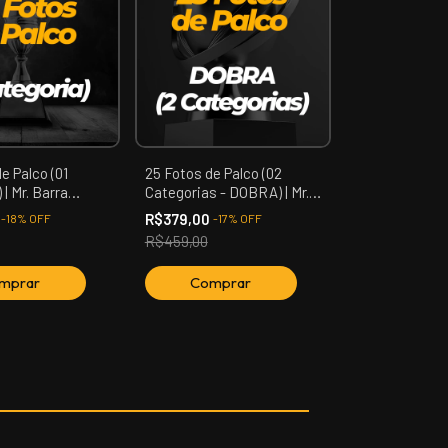
e Palco (01
25 Fotos de Palco (02
 | Mr. Barra
Categorias - DOBRA) | Mr.
Barra Mansa
0
R$379,00
-
18
%
OFF
-
17
%
OFF
R$459,00