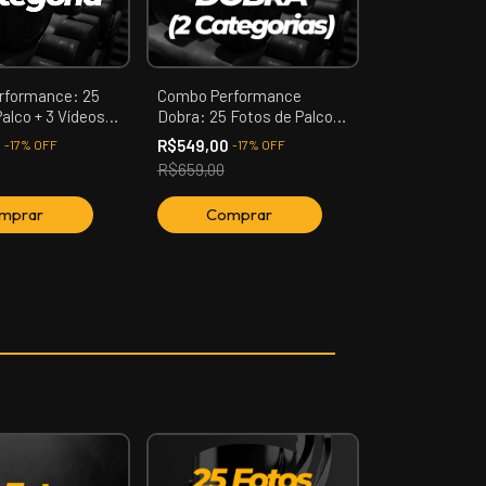
rformance: 25
Combo Performance
alco + 3 Vídeos
Dobra: 25 Fotos de Palco +
ação, Confronto,
3 Vídeos (Apresentação,
0
R$549,00
-
17
%
OFF
-
17
%
OFF
 (01 Categoria)
Confronto, Premiação) (02
R$659,00
Categoria)