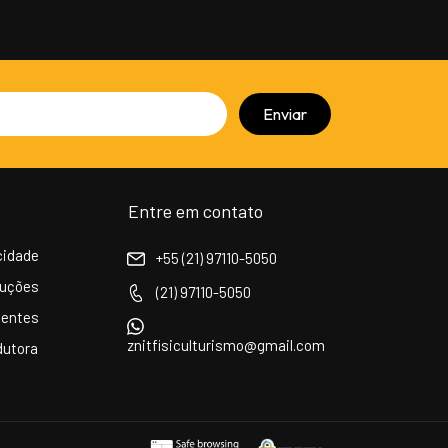
Entre em contato
acidade
+55 (21) 97110-5050
luções
(21) 97110-5050
uentes
znitfisiculturismo@gmail.com
dutora