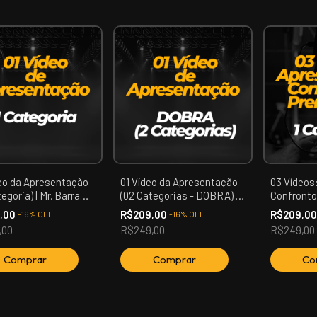
deo da Apresentação
01 Vídeo da Apresentação
03 Vídeos
tegoria) | Mr. Barra
(02 Categorias - DOBRA) |
Confronto
a
Mr. Barra Mansa
(01 Categor
9,00
R$209,00
R$209,0
-
16
%
OFF
-
16
%
OFF
Mansa
,00
R$249,00
R$249,00