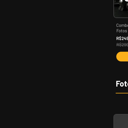
Combo
Fotos 
Apres
R$24
Catego
R$299
Fot