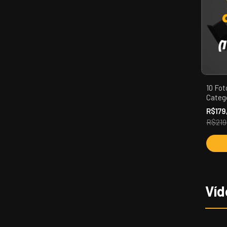
10 Fot
Catego
Mans
R$179
R$219
Víd