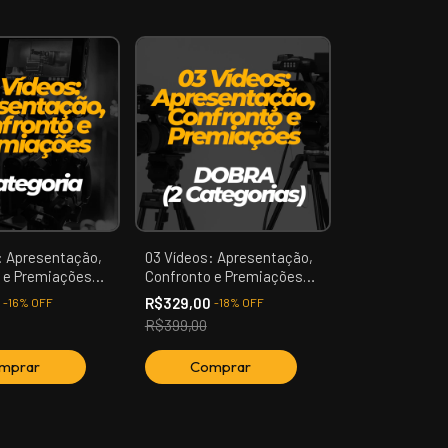
: Apresentação,
03 Vídeos: Apresentação,
 e Premiações
Confronto e Premiações
ia) | Mr. Barra
(02 Categorias - DOBRA) |
0
R$329,00
-
16
%
OFF
-
18
%
OFF
Mr. Barra Mansa
R$399,00